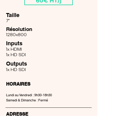
60€ HT/j
Taille
7"
Résolution
1280x800
Inputs
1x HDMI
1x HD SDI
Outputs
1x HD SDI
HORAIRES
Lundi au Vendredi : 9h30-18h30
Samedi & Dimanche : Fermé
ADRESSE
11 rue Maria Blanchard
Bâtiment "Le Musée"
34070 - Montpellier
FRANCE