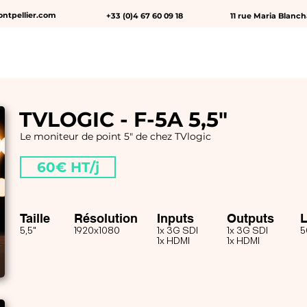
ntpellier.com
+33 (0)4 67 60 09 18
11 rue Maria Blanc
▾
ACCESSOIRES ▾
DATA
LUMIÈRE & MACHINERIE
TVLOGIC - F-5A 5,5"
Le moniteur de point 5" de chez TVlogic
60€ HT/j
Taille
Résolution
Inputs
Outputs
5,5"
1920x1080
1x 3G SDI
1x 3G SDI
5
1x HDMI
1x HDMI