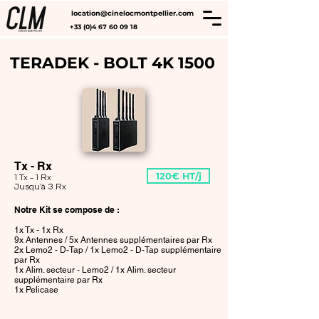
location@cinelocmontpellier.com
+33 (0)4 67 60 09 18
TERADEK - BOLT 4K 1500
Suivez-nous :
Tx - Rx
120€ HT/j
1 Tx - 1 Rx
Jusqu'à 3 Rx
Notre Kit se compose de :​
1x Tx - 1x Rx
9x Antennes / 5x Antennes supplémentaires par Rx
2x Lemo2 - D-Tap / 1x Lemo2 - D-Tap supplémentaire
par Rx
1x Alim. secteur - Lemo2 / 1x Alim. secteur
supplémentaire par Rx
1x Pelicase