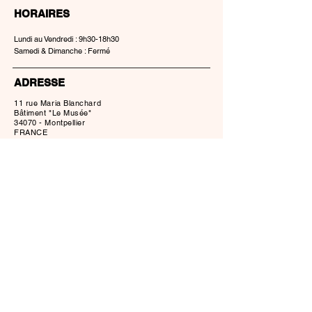
HORAIRES
Lundi au Vendredi : 9h30-18h30
Samedi & Dimanche : Fermé
ADRESSE
11 rue Maria Blanchard
Bâtiment "Le Musée"
34070 - Montpellier
FRANCE
Accessible en
Tram Ligne 5
arrêt :
Cité Créative - Parc Montcalm
ou en
Bus Ligne 11
arrêt :
Cité Créative
CONTACT
location@cinelocmontpellier.com
+33 (0)4 67 60 09 18
À propos de Cinéloc Montpellier
Conditions Générales de Location
© Edited by CLM - 2026