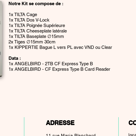
Notre Kit se compose de :​
1x TILTA Cage
1x TILTA Dos V-Lock
1x TILTA Poignée Supérieure
1x TILTA Cheeseplate latérale
1x TILTA Baseplate ∅15mm
2x Tiges ∅15mm 30cm
1x KIPPERTIE Bague L vers PL avec VND ou Clear
Data :
1x ANGELBIRD - 2TB CF Express Type B
1x ANGELBIRD - CF Express Type B Card Reader
ADRESSE
C
loc
11 rue Maria Blanchard