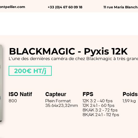
ntpellier.com
+33 (0)4 67 60 09 18
11 rue Maria Blanc
▾
ACCESSOIRES ▾
DATA
LUMIÈRE & MACHINERIE
BLACKMAGIC - Pyxis 12K
L'une des dernières caméra de chez Blackmagic à très grand
200€ HT/j
ISO Natif
Capteur
FPS
Poids
800
Plein Format
12K 3:2 - 40 fps
1,59 kg
35.64x23,32mm
12K 2.4:1 - 60 fps
8K/4K 3:2 - 72 fps
8K/4K 2.4:1 - 112 fps