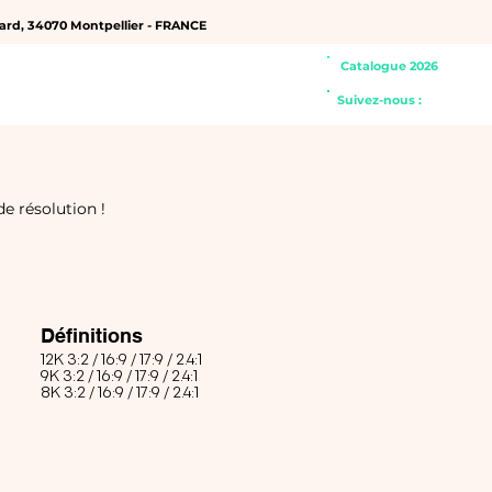
hard, 34070 Montpellier - FRANCE
Catalogue 2026
SERVICES ▾
À PROPOS
Suivez-nous :
e résolution !
Définitions
12K 3:2 / 16:9 / 17:9 / 2.4:1
9K 3:2 /
16:9 / 17:9 / 2.4:1
8K
3:2 /
16:9 / 17:9 / 2.4:1